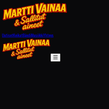
Uutiset
Keikat
Bändi
Musiikki
Yhteys
← Kaikki uutiset
13.2.2026
Onnellinen nyt -video julkaistu