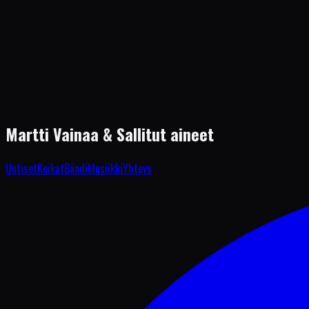
Materiaalin on kuvannut ja nyt vuonna 2026 koostanut Martti Vainaan c
Samalla saa alkunsa myös Martti Vainaan virallinen YouTube-kanava. Vi
https://youtu.be/Re2M5AqTX6U
← Takaisin uutisiin
Martti Vainaa
& Sallitut aineet
Uutiset
Keikat
Bändi
Musiikki
Yhteys