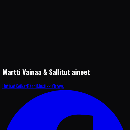
Onnellinen nyt (Official Archive Video)
<-
Takaisin etusivulle
Martti Vainaa
& Sallitut aineet
Uutiset
Keikat
Bändi
Musiikki
Yhteys