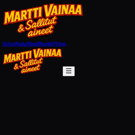
Uutiset
Keikat
Bändi
Musiikki
Yhteys
Musiikki
Kuuntele ja katso
Kuuntele striimauspalveluissa